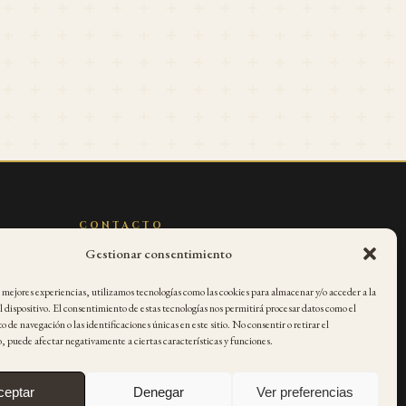
CONTACTO
Gestionar consentimiento
info@swing4asturias.com
s mejores experiencias, utilizamos tecnologías como las cookies para almacenar y/o acceder a la
talleres@swing4asturias.com
 dispositivo. El consentimiento de estas tecnologías nos permitirá procesar datos como el
de navegación o las identificaciones únicas en este sitio. No consentir o retirar el
swingaesgaya@swing4asturias.com
 puede afectar negativamente a ciertas características y funciones.
merchan@swing4asturias.com
ceptar
Denegar
Ver preferencias