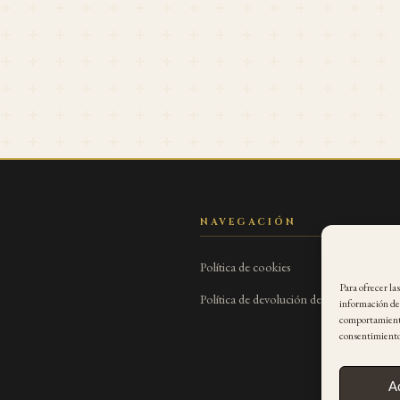
NAVEGACIÓN
Política de cookies
Para ofrecer la
Política de devolución de entradas
información del
comportamiento 
consentimiento,
A