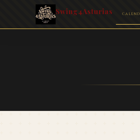
Swing4Asturias
CALEND